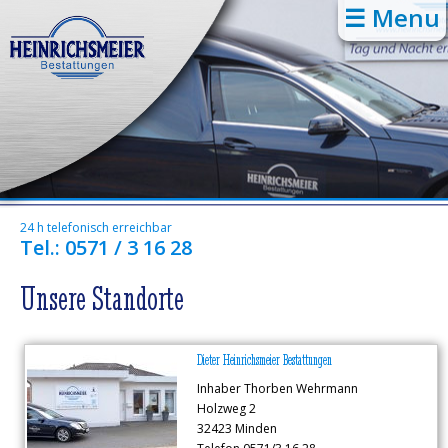
☰ Menu
24 h telefonisch erreichbar
Tel.: 0571 / 3 16 28
Unsere Standorte
Dieter Heinrichsmeier Bestattungen
Inhaber Thorben Wehrmann
Holzweg 2
32423 Minden